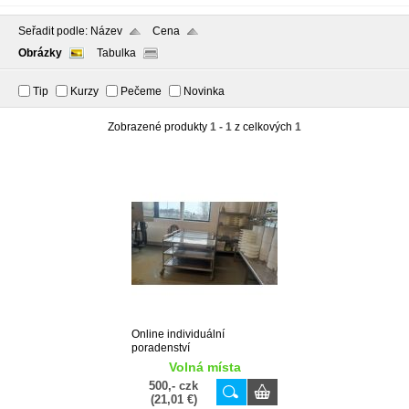
Seřadit podle:
Název
Cena
Obrázky
Tabulka
Tip
Kurzy
Pečeme
Novinka
Zobrazené produkty
1 - 1
z celkových
1
Online individuální
poradenství
Volná místa
500,- czk
(21,01 €)