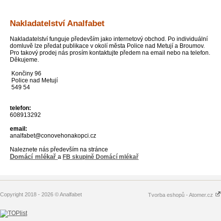
Nakladatelství Analfabet
Nakladatelství funguje především jako internetový obchod. Po individuální
domluvě lze předat publikace v okolí města Police nad Metují a Broumov.
Pro takový prodej nás prosím kontaktujte předem na email nebo na telefon.
Děkujeme.
Končiny 96
Police nad Metují
549 54
telefon:
608913292
email:
analfabet@conovehonakopci.cz
Naleznete nás především na stránce
Domácí mlékař
a
FB skupině Domácí mlékař
Copyright 2018 - 2026 © Analfabet
Tvorba eshopů - Atomer.cz