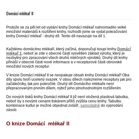
Domácí mlékař II
Protože se za pět let od vydání knihy Domácí mlékař nahromadilo velké
množství materiálů k rozšíření knihy, rozhodli jsme se vydat pokračování
knihy Domácí mlékař - druhý díl. Tento díl navazuje na díl 1.
Každému domácímu mlékaři, který začíná, doporučuji koupi knihy
Domácí
mlékař 1
, neboť je zde v obecné části vysvětlen základ výroby, který je
nezbytný pro zpracování všech druhů mléčných výrobků. Druhý díl knihy
přináší v obecné části nové informace a v recepturové části obrovské
množství nových receptur.
V knizie Domácí mlékař II se neopakuje obsah knihy Domácí mlékař! Oba
díly spolu tvoří ucelený svazek. V obou dílech nalezneme receptury jak pro
začátečníky, tak pro pokročilé. Druhý díl Domácího mlékaře není
přepracovaným prvním dílem, nýbrž jeho plnohodnotným rozšířením.
Do nových tisků knihy Domácí mlékař II již není vložená plastová tabulka,
neboť by s novými cenami tiskárem příliš zvýšila cenu knihy. Tabulku
kombinace kultur je možné objednat zvlášť,
samostatně
do vyprodání
zásob.
O knize Domácí mlékař II