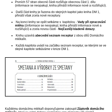
Prvních 57 stran obecné části rozšiřuje obecnou část 1. dílu
(informace se neopakují, kniha přináší informace nové a rozšiřující).
Další část knihy je řazena do stejných kapitol jako kniha DM 1,
přináší však zcela nové receptury.
Na konci knihy se opět setkáme s kapitolou -
Vady při zpracování
mléka
((informace se neopakují, kniha přináší informace nové a
rozšiřující) a zcela novou částí -
Nejčastěji kladené dotazy
.
Knihu uzavírá
abecední seznam receptur
z obou dílů Domácího
mlékaře.
Každá kapitola uvádí na začátku seznam receptur, se kterými se ve
stejné kapitole setkáváme v knize DM 1.
Každému domácímu mlékaři doporučujeme zakoupit
Zápisník domácího