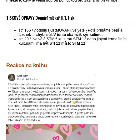
mlékaře
, který je velmi dobrou pomůckou pro záznamy při výrobě.
TISKOVÉ OPRAVY Domácí mlékař II, 1. tisk
str. 156 / v oddílu FORMOVÁNÍ, ve větě - Poté přidáme pepř a
česnek....
chybí sůl. V tento okamžik sýr solíme.
str. 29 / ve větě STM 5 kulturou STM 12 nebo jinými termofilními
kulturami,
má být STI 12 místo STM 12
Reakce na knihu